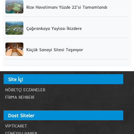
Rize Havalimanı Yüzde 22'si Tamamlandı
Çağırankaya Yaylası İkizdere
Küçük Sanayi Sitesi Taşınıyor
Site İçi
NÖBETÇI ECZANELER
FIRMA REHBERI
Dost Siteler
VIPTICARET
GÜNEYSU HABER