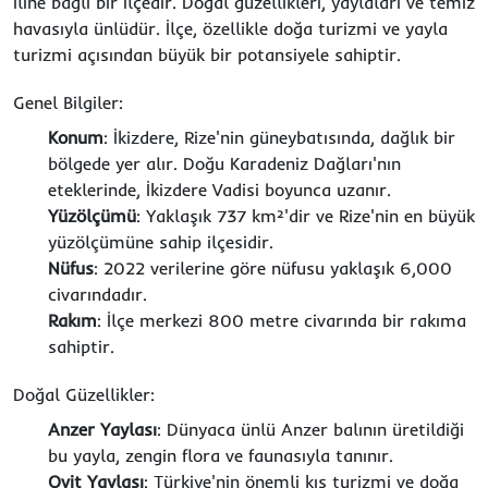
iline bağlı bir ilçedir. Doğal güzellikleri, yaylaları ve temiz
havasıyla ünlüdür. İlçe, özellikle doğa turizmi ve yayla
turizmi açısından büyük bir potansiyele sahiptir.
Genel Bilgiler:
Konum
: İkizdere, Rize'nin güneybatısında, dağlık bir
bölgede yer alır. Doğu Karadeniz Dağları'nın
eteklerinde, İkizdere Vadisi boyunca uzanır.
Yüzölçümü
: Yaklaşık 737 km²'dir ve Rize'nin en büyük
yüzölçümüne sahip ilçesidir.
Nüfus
: 2022 verilerine göre nüfusu yaklaşık 6,000
civarındadır.
Rakım
: İlçe merkezi 800 metre civarında bir rakıma
sahiptir.
Doğal Güzellikler:
Anzer Yaylası
: Dünyaca ünlü Anzer balının üretildiği
bu yayla, zengin flora ve faunasıyla tanınır.
Ovit Yaylası
: Türkiye'nin önemli kış turizmi ve doğa