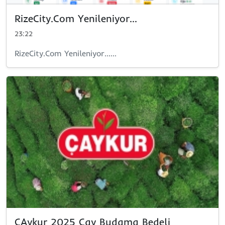
RizeCity.Com Yenileniyor...
23:22
RizeCity.Com Yenileniyor......
ÇAykur 2025 Çay Budama Bedeli