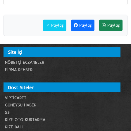
Paylaş
Paylaş
Paylaş
Site İçi
NÖBETÇI ECZANELER
FIRMA REHBERI
Dost Siteler
VIPTICARET
GÜNEYSU HABER
53
RIZE OTO KURTARMA
RIZE BALI